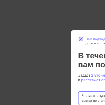
Вам подход
долгов и пл
В тече
вам п
Задаст
2 уточ
и
расскажет с
Что можно
сде
завтра не стал