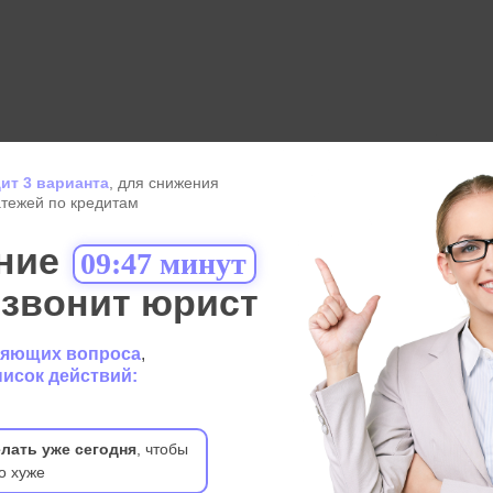
ит 3 варианта
, для снижения
атежей по кредитам
ние
09:47 минут
озвонит юрист
няющих вопроса
,
писок действий:
лать уже сегодня
, чтобы
о хуже