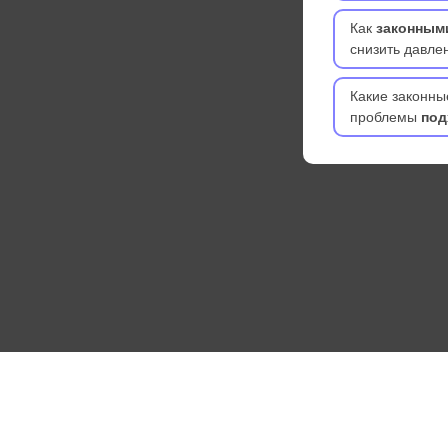
Как
законным
снизить давле
Какие законн
проблемы
под